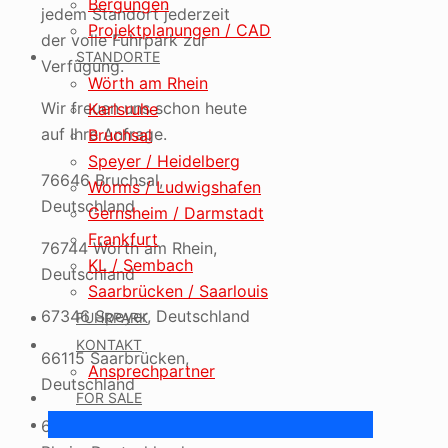
Bergungen
jedem Standort jederzeit
Projektplanungen / CAD
der volle Fuhrpark zur
STANDORTE
Verfügung.
Wörth am Rhein
Wir freuen uns schon heute
Karlsruhe
auf Ihre Anfrage.
Bruchsal
Speyer / Heidelberg
76646 Bruchsal,
Worms / Ludwigshafen
Deutschland
Gernsheim / Darmstadt
Frankfurt
76744 Wörth am Rhein,
KL / Sembach
Deutschland
Saarbrücken / Saarlouis
67346 Speyer, Deutschland
FUHRPARK
KONTAKT
66115 Saarbrücken,
Ansprechpartner
Deutschland
FOR SALE
67063 Ludwigshafen am