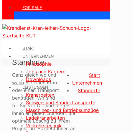
FOR SALE
START
UNTERNEHMEN
Standorte
Philosophie
Jobs und Karriere
Ganz gleich
wo und
Start
Downloads
wann
Sie einen Kran
Unternehmen
LEISTUNGEN
oder einen Transport
Standorte
Kranarbeiten
benötigen: Wir sind
Schwer- und Sondertransporte
für Sie vor Ort und bieten
Maschinen- und Betriebsumzüge
Ihnen an jedem Standort die
Ladekranarbeiten
optimale Lösung zu Ihrem
Verkehrstechnik
Projekt an. Es steht Ihnen an