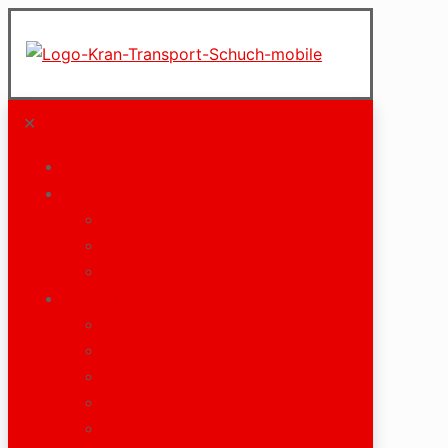
✕
Start
Unternehmen
Philosophie
Jobs und Karriere
Downloads
Leistungen
Kranarbeiten
Schwer- und Sondertransporte
Maschinen- und Betriebsumzüge
Ladekranarbeiten
Verkehrstechnik