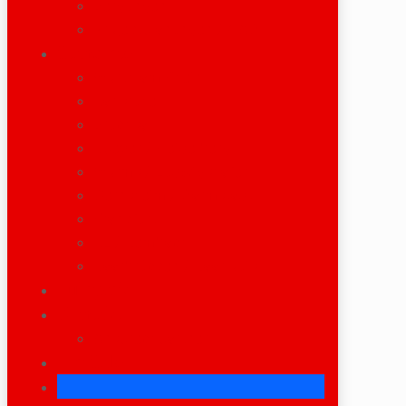
Bergungen
Projektplanungen / CAD
Standorte
Wörth am Rhein
Karlsruhe
Bruchsal
Speyer / Heidelberg
Worms / Ludwigshafen
Gernsheim / Darmstadt
Frankfurt
KL / Sembach
Saarbrücken / Saarlouis
Fuhrpark
Kontakt
Ansprechpartner
For Sale