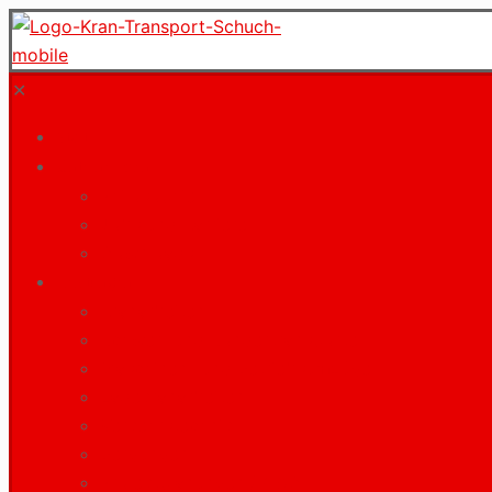
✕
Start
Unternehmen
Philosophie
Jobs und Karriere
Downloads
Leistungen
Kranarbeiten
Schwer- und Sondertransporte
Maschinen- und Betriebsumzüge
Ladekranarbeiten
Verkehrstechnik
Bergungen
Projektplanungen / CAD