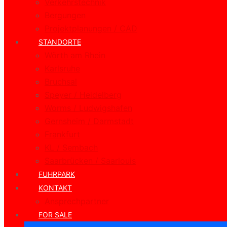
Verkehrstechnik
Bergungen
Projektplanungen / CAD
STANDORTE
Wörth am Rhein
Karlsruhe
Bruchsal
Speyer / Heidelberg
Worms / Ludwigshafen
Gernsheim / Darmstadt
Frankfurt
KL / Sembach
Saarbrücken / Saarlouis
FUHRPARK
KONTAKT
Ansprechpartner
FOR SALE