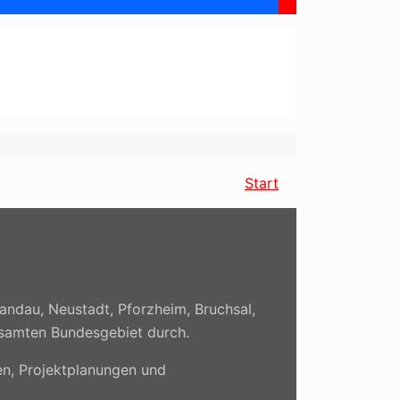
Start
andau, Neustadt, Pforzheim, Bruchsal,
gesamten Bundesgebiet durch.
n, Projektplanungen und