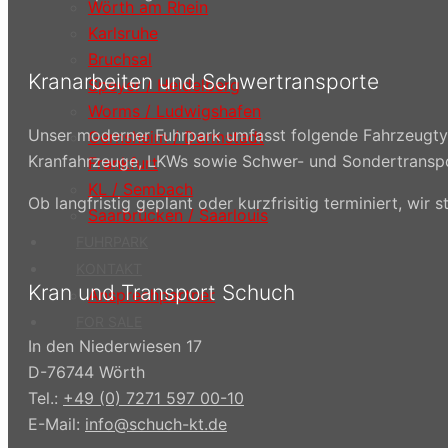
Wörth am Rhein
Karlsruhe
Bruchsal
Kranarbeiten und Schwertransporte
Speyer / Heidelberg
Worms / Ludwigshafen
Unser moderner Fuhrpark umfasst folgende Fahrzeugtyp
Gernsheim / Darmstadt
Kranfahrzeuge, LKWs sowie Schwer- und Sondertransp
Frankfurt
KL / Sembach
Ob langfristig geplant oder kurzfrisitig terminiert, wi
Saarbrücken / Saarlouis
FUHRPARK
KONTAKT
Kran und Transport Schuch
Ansprechpartner
FOR SALE
In den Niederwiesen 17
D-76744 Wörth
Tel.:
+49 (0) 7271 597 00-10
E-Mail:
info@schuch-kt.de