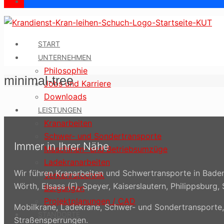
START
UNTERNEHMEN
Philosophie
minimal-tree
Jobs und Karriere
Downloads
LEISTUNGEN
Kranarbeiten
Schwer- und Sondertransporte
Immer in Ihrer Nähe
Maschinen- und Betriebsumzüge
Ladekranarbeiten
Wir führen Kranarbeiten und Schwertransporte in Baden
Verkehrstechnik
Wörth, Elsass (F), Speyer, Kaiserslautern, Philippsbu
Bergungen
Projektplanungen / CAD
Mobilkrane, Ladekrane, Schwer- und Sondertransporte
STANDORTE
Straßensperrungen.