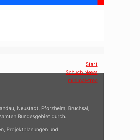
Start
Schuch News
minimal-tree
andau, Neustadt, Pforzheim, Bruchsal,
gesamten Bundesgebiet durch.
n, Projektplanungen und