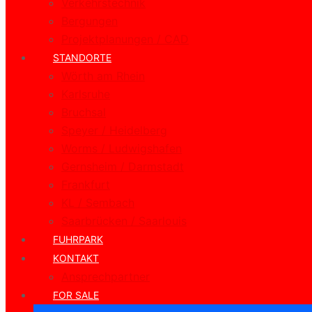
Verkehrstechnik
Bergungen
Projektplanungen / CAD
STANDORTE
Wörth am Rhein
Karlsruhe
Bruchsal
Speyer / Heidelberg
Worms / Ludwigshafen
Gernsheim / Darmstadt
Frankfurt
KL / Sembach
Saarbrücken / Saarlouis
FUHRPARK
KONTAKT
Ansprechpartner
FOR SALE