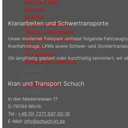
Wörth am Rhein
Karlsruhe
Bruchsal
Kranarbeiten und Schwertransporte
Speyer / Heidelberg
Worms / Ludwigshafen
Unser moderner Fuhrpark umfasst folgende Fahrzeugtyp
Gernsheim / Darmstadt
Kranfahrzeuge, LKWs sowie Schwer- und Sondertransp
Frankfurt
KL / Sembach
Ob langfristig geplant oder kurzfrisitig terminiert, wi
Saarbrücken / Saarlouis
FUHRPARK
KONTAKT
Kran und Transport Schuch
Ansprechpartner
FOR SALE
In den Niederwiesen 17
D-76744 Wörth
Tel.:
+49 (0) 7271 597 00-10
E-Mail:
info@schuch-kt.de