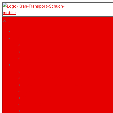
✕
Start
Unternehmen
Philosophie
Jobs und Karriere
Downloads
Leistungen
Kranarbeiten
Schwer- und Sondertransporte
Maschinen- und Betriebsumzüge
Ladekranarbeiten
Verkehrstechnik
Bergungen
Projektplanungen / CAD