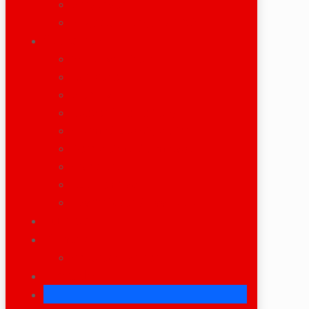
Bergungen
Projektplanungen / CAD
Standorte
Wörth am Rhein
Karlsruhe
Bruchsal
Speyer / Heidelberg
Worms / Ludwigshafen
Gernsheim / Darmstadt
Frankfurt
KL / Sembach
Saarbrücken / Saarlouis
Fuhrpark
Kontakt
Ansprechpartner
For Sale