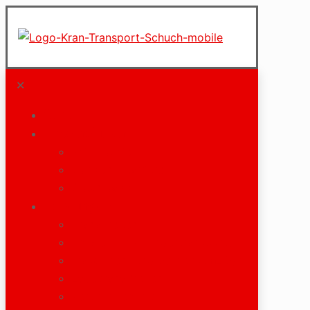
✕
Start
Unternehmen
Philosophie
Jobs und Karriere
Downloads
Leistungen
Kranarbeiten
Schwer- und Sondertransporte
Maschinen- und Betriebsumzüge
Ladekranarbeiten
Verkehrstechnik