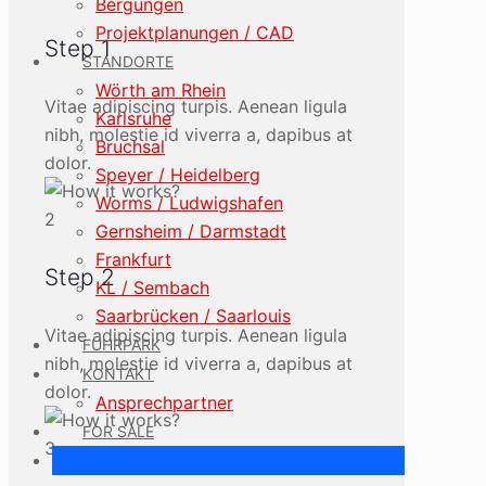
Bergungen
Projektplanungen / CAD
Step 1
STANDORTE
Wörth am Rhein
Vitae adipiscing turpis. Aenean ligula
Karlsruhe
nibh, molestie id viverra a, dapibus at
Bruchsal
dolor.
Speyer / Heidelberg
Worms / Ludwigshafen
2
Gernsheim / Darmstadt
Frankfurt
Step 2
KL / Sembach
Saarbrücken / Saarlouis
Vitae adipiscing turpis. Aenean ligula
FUHRPARK
nibh, molestie id viverra a, dapibus at
KONTAKT
dolor.
Ansprechpartner
FOR SALE
3