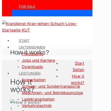
FOR SALE
START
UNTERNEHMEN
How it works?
Philosophie
Jobs und Karriere
Start
Downloads
Seiten
LEISTUNGEN
How it
Kranarbeiten
How it
works?
Schwer- und Sondertransporte
works?
Maschinen- und Betriebsumzüge
Ladekranarbeiten
Verkehrstechnik
1