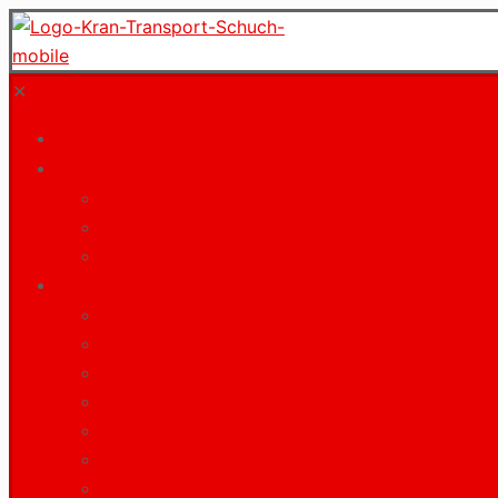
✕
Start
Unternehmen
Philosophie
Jobs und Karriere
Downloads
Leistungen
Kranarbeiten
Schwer- und Sondertransporte
Maschinen- und Betriebsumzüge
Ladekranarbeiten
Verkehrstechnik
Bergungen
Projektplanungen / CAD