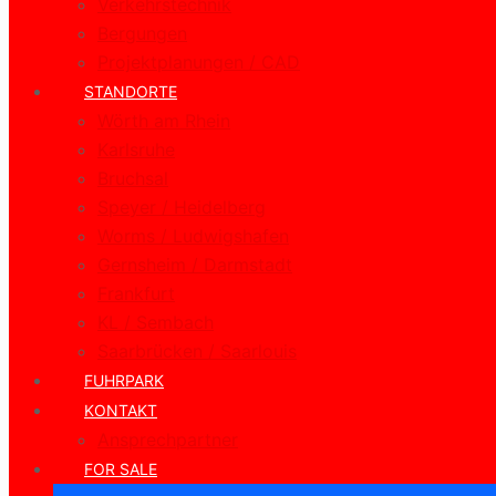
Verkehrstechnik
Bergungen
Projektplanungen / CAD
STANDORTE
Wörth am Rhein
Karlsruhe
Bruchsal
Speyer / Heidelberg
Worms / Ludwigshafen
Gernsheim / Darmstadt
Frankfurt
KL / Sembach
Saarbrücken / Saarlouis
FUHRPARK
KONTAKT
Ansprechpartner
FOR SALE