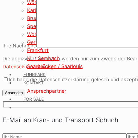
Wörth am Rhein
Karlsruhe
Bruchsal
Speyer / Heidelberg
Worms / Ludwigshafen
Gernsheim / Darmstadt
Ihre Nachricht:
Frankfurt
KL / Sembach
Die abgesendeten Daten werden nur zum Zweck der Bearbeit
Saarbrücken / Saarlouis
Datenschutzerklärung
.
FUHRPARK
Ich habe die Datenschutzerklärung gelesen und akzepti
KONTAKT
Ansprechpartner
FOR SALE
E-Mail an Kran- und Transport Schuch