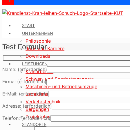
START
UNTERNEHMEN
Philosophie
Test Formular
Jobs und Karriere
Downloads
LEISTUNGEN
Name: (erforderlich)
Kranarbeiten
Schwer- und Sondertransporte
Firma: (erforderlich)
Maschinen- und Betriebsumzüge
E-Mail: (erforderlich)
Ladekranarbeiten
Verkehrstechnik
Adresse: (erforderlich)
Bergungen
Projektplanungen / CAD
Telefon: (erforderlich)
STANDORTE